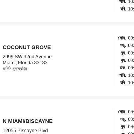
শনি.
10
রবি.
10
সোম.
09
মঙ্.
09
COCONUT GROVE
বুধ.
09
2999 SW 32nd Avenue
বৃহ.
09
Miami, Florida 33133
শুক.
09
মার্কিন যুক্তরাষ্ট্র
শনি.
10
রবি.
10
সোম.
09
মঙ্.
09
N MIAMI/BISCAYNE
বুধ.
09
12055 Biscayne Blvd