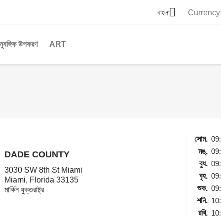

বাংলা
Currency
ুষঙ্গিক উপকরণ
ART
সোম.
09
মঙ্.
09
DADE COUNTY
বুধ.
09
3030 SW 8th St Miami
বৃহ.
09
Miami, Florida 33135
শুক.
09
মার্কিন যুক্তরাষ্ট্র
শনি.
10
রবি.
10